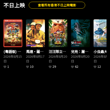
不日上映
查看所有香港不日上映電影
(粵語版) 汪
馬達・蓮娜
汪汪隊立大
兒兇：屠出
小虫蟲大
汪隊立大
2026年8月15
(APAAA)
2026年8月17
功：恐龍大
2026年8月20
暗界
2026年8月20
險
2026年8月2
日
日
日
日
日
功：恐龍大
電影
1
10
29
62
12
電影