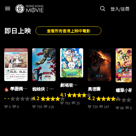
menu
登入/註冊
即日上映
查看所有香港上映中電影
劇場版
學園偶像
蜘蛛俠：英
奧德賽
蠟筆小新
CHIIKAWA
4.1
大師 LIVE
雄重生
場版：千
人魚島的秘
- -
4.2
4.2
- -
TOUR -標-
百怪！我
791
25
密
5
0
755
118
729
147
福井公演 上
86
0
妖怪假期
映會 LIVE
VIEWING