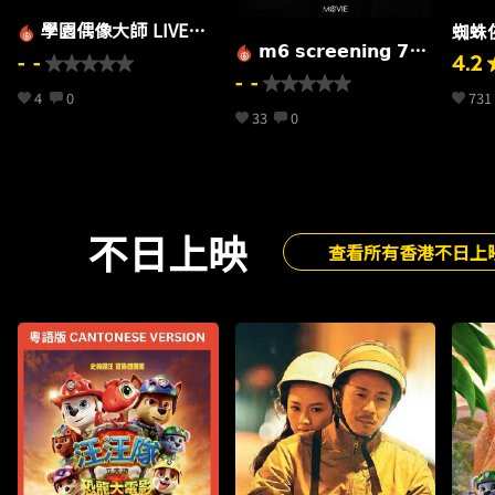
學園偶像大師 LIVE
蜘蛛
𝗺𝟲 𝘀𝗰𝗿𝗲𝗲𝗻𝗶𝗻𝗴 𝟳𝟭
TOUR -標- 福井公演 上
- -
4.2
➤ 《蠟筆小新劇場版：千
- -
映會 LIVE VIEWING
4
0
731
奇百怪！我的妖怪假期》
33
0
同遊妖國 小新見面場
不日上映
查看所有香港不日上