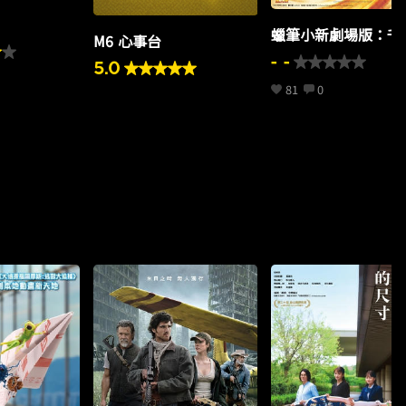
蠟筆小新劇場版：千
M6 心事台
怪！我的妖怪假期
- -
5.0
81
0