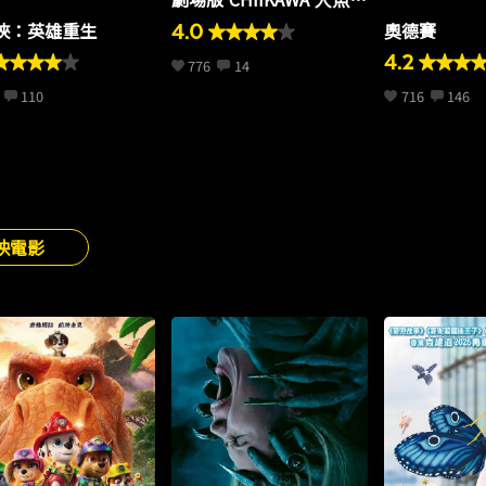
的秘密
俠：英雄重生
奧德賽
4.0
4.2
776
14
110
716
146
映電影