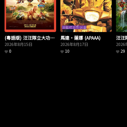
(粵語版) 汪汪隊立大功：
馬達・蓮娜 (APAAA)
汪汪
恐龍大電影
2026年8月15日
2026年8月17日
影
202
0
10
29